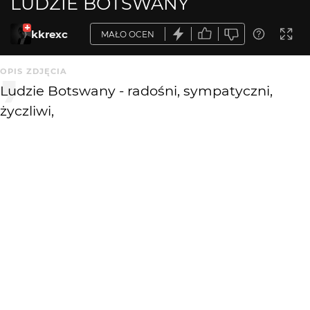
LUDZIE BOTSWANY
kkrexc
MAŁO OCEN
OPIS ZDJĘCIA
Ludzie Botswany - radośni, sympatyczni,
życzliwi,
Krytyka mile widziana
KOMENTARZE
WYSYŁAM
Paddinka
3 mies. temu