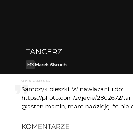
TANCERZ
MS
Marek Skruch
OPIS ZDJĘCIA
Samczyk pleszki. W nawiązaniu do:
https://plfoto.com/zdjecie/2802672/ta
@aston martin, mam nadzieję, że nie ob
KOMENTARZE