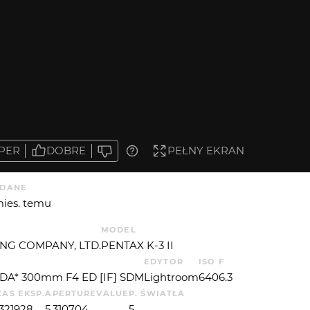
PER
DOBRE
PEŁNY EKRAN
DANE
mies. temu
MODEL
NG COMPANY, LTD.
PENTAX K-3 II
EDYTOR
ISO
F
DA* 300mm F4 ED [IF] SDM
Lightroom
640
6.3
ZAS EKSP.
APERTUREVALUE
P. ŚWIATŁA
.321928
5.310704
5