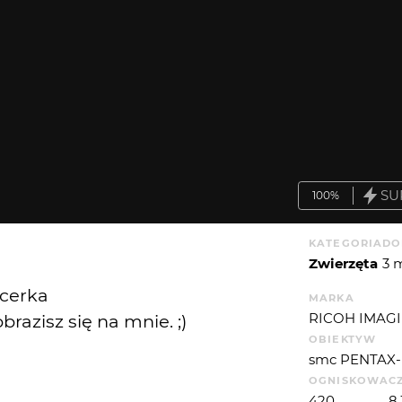
SU
100%
KATEGORIA
DO
Zwierzęta
3 
ncerka
MARKA
RICOH IMAGI
razisz się na mnie. ;)
OBIEKTYW
smc PENTAX-
OGNISKOWA
C
420
8