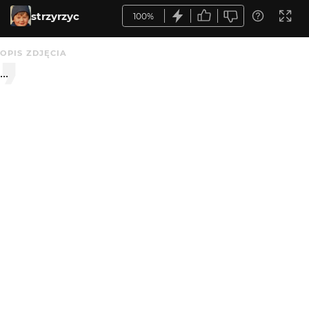
strzyrzyc
100%
OPIS ZDJĘCIA
...
KOMENTARZE
WYSYŁAM
Grzegorz Pawlak
3 mies. temu
Bdb
Big Don Ovich
3 mies. temu
Dobre z tymi odbiciami.
maro
3 mies. temu