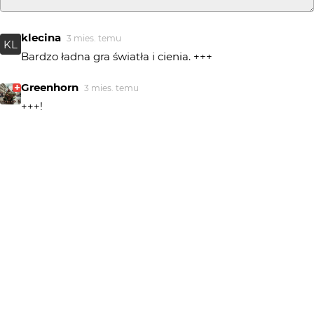
klecina
3 mies. temu
KL
Bardzo ładna gra światła i cienia. +++
Greenhorn
3 mies. temu
+++!
dzemski
3 mies. temu
bardzo dobre
krushon
3 mies. temu
dobre warunki i okoliczności w pełni wykorzystane.
marpie
3 mies. temu
Extra złapane
Big Don Ovich
3 mies. temu
Dziękuję Wam.