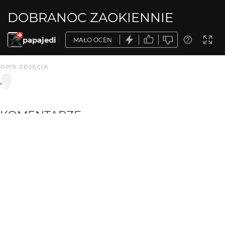
DOBRANOC ZAOKIENNIE
papajedi
MAŁO OCEN
OPIS ZDJĘCIA
.
KOMENTARZE
WYSYŁAM
mariag36
3 mies. temu
Ładnie ułożyły sie plany urbanistyczne, a ptaki i tak górą
:)