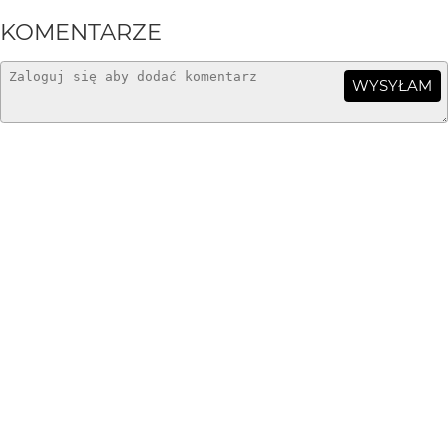
KOMENTARZE
WYSYŁAM
Greenhorn
3 mies. temu
+++!
dzemski
3 mies. temu
ok.
Blueman
3 mies. temu
+++
Big Don Ovich
3 mies. temu
Fajnie wszystko się w kadrze poukładało.
Piotr-M
3 mies. temu