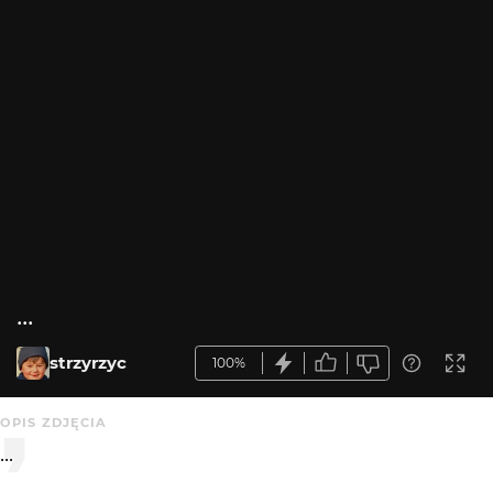
...
strzyrzyc
100%
OPIS ZDJĘCIA
...