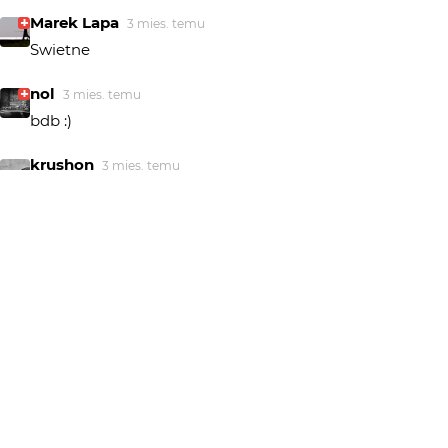
Marek Lapa
3 mies. temu
Swietne
nol
3 mies. temu
bdb :)
krushon
3 mies. temu
Bardzo zasłużone ZD.
aston martin
3 mies. temu
Fajne okienko...👍👍👍
marpie
3 mies. temu
Dziękuję pięknie za Waszą obecność a redakcji za
wyróżnienie :)
annuszka0112
3 mies. temu
AN
Brawa i gratulacje:)