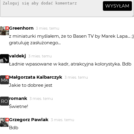
WYSYŁAM
Greenhorn
3 mies. temu
z miniaturki myślałem, że to Basen TV by Marek Lapa... ;)
gratuluję zasłużonego...
valdekj
3 mies. temu
Ładnie wpasowane w kadr, atrakcyjna kolorystyka. Bdb
Małgorzata Kalbarczyk
3 mies. temu
MK
Jakie to dobree jest
romank
3 mies. temu
RO
Świetne!
Grzegorz Pawlak
3 mies. temu
Bdb