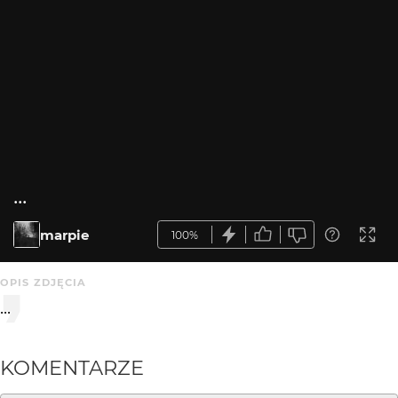
...
marpie
100%
OPIS ZDJĘCIA
...
KOMENTARZE