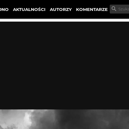
DNO
AKTUALNOŚCI
AUTORZY
KOMENTARZE