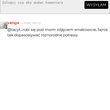
WYSYŁAM
venge
4 mies. temu
@tacyt...robi się pod moim zdjęciem smakowicie, fajnie
tak dopasowywać różnorodne potrawy
tacyt
4 mies. temu
TA
@venge...Na miseczce świeżutki pachnący chlebek w
kromeczkach. W kamionkowym niskim proponuję
żurek z ziemniaczkami, kiełbaską drobno posiekaną. W
tym wysokim woda oczywiście gazowana ;).
venge
4 mies. temu
@marpie... Mniej znaczy więcej w martwych naturach
minimalizm jest wręcz pożądany
marpie
4 mies. temu
Prosto a pięknie :)