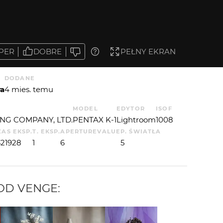
PER
DOBRE
PEŁNY EKRAN
DODANE
ra
4 mies. temu
MODEL
EDYTOR
ISO
F
NG COMPANY, LTD.
PENTAX K-1
Lightroom
100
8
ZAS EKSP.
T. EKSP.
APERTUREVALUE
P. ŚWIATŁA
321928
1
6
5
 OD
VENGE
: