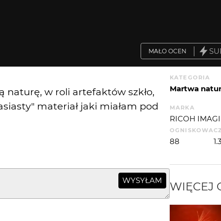
SU
MAŁO OCEN
KATEGORIA
Martwa natu
naturę, w roli artefaktów szkło,
asiasty" materiał jaki miałam pod
MARKA
RICOH IMAGI
OGNISKOWA
C
88
1.
WYSYŁAM
WIĘCEJ