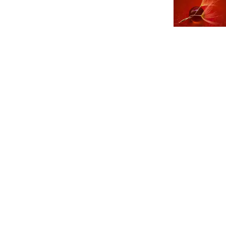
zę że znajdzie się czas i motywacja na więcej
PORTFOLIO