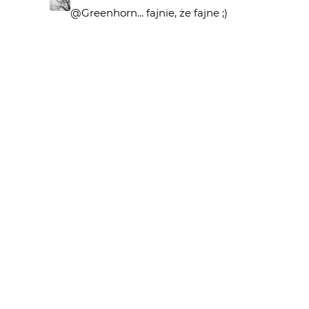
@Greenhorn... fajnie, że fajne ;)
Greenhorn
3 mies. temu
fajne...
venge
3 mies. temu
@dzemski... to była przymiarka do pomysłu, lic
dzemski
3 mies. temu
świetne
venge
3 mies. temu
@pomian3 ... miło :)
pomian3
3 mies. temu
podoba mi sie
venge
3 mies. temu