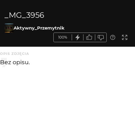
_MG_3956
Aktywny_Przemytnik
100%
OPIS ZDJĘCIA
Bez opisu.
KOMENTARZE
WYSYŁAM
annuszka0112
3 mies. temu
AN
Super stylizacja:)