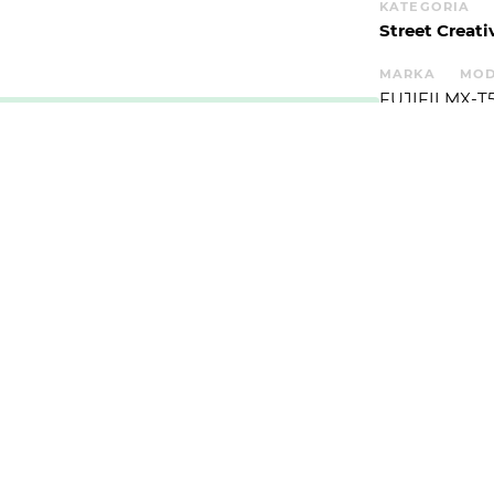
KATEGORIA
Street Creati
MARKA
MOD
FUJIFILM
X-T
F
OGNISKOW
5.6
35
WIĘCEJ
WYSYŁAM