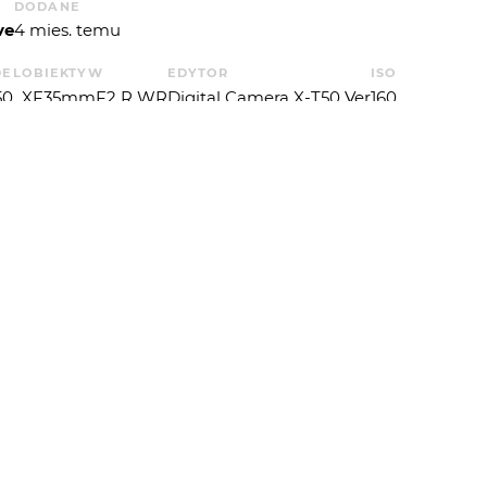
DODANE
ve
4 mies. temu
EL
OBIEKTYW
EDYTOR
ISO
50
XF35mmF2 R WR
Digital Camera X-T50 Ver
160
A
CZAS EKSP.
T. EKSP.
APERTUREVALUE
P. ŚWIATŁA
5
1
5
5
 OD
PIOTR-M
: