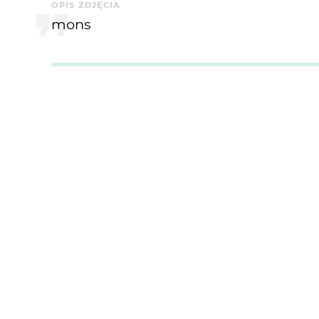
OPIS ZDJĘCIA
mons
Krytyka mile widziana
KOMENTARZE
Piotr-M
3 mies. temu
dzięki bardzo 👍
Blueman
4 mies. temu
+++