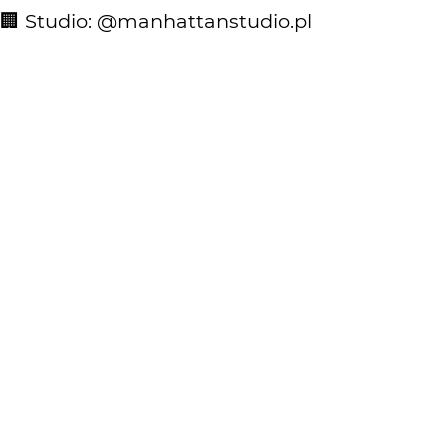
🏢 Studio: @manhattanstudio.pl
KOMENTARZE
WYSYŁAM
dzemski
4 mies. temu
+++
maro
4 mies. temu
Dobre
tacyt
4 mies. temu
TA
Klasyk. +++:)
KATEGORIA
DODANE