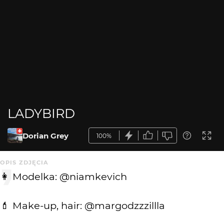
LADYBIRD
Dorian Grey
100%
OPIS ZDJĘCIA
👩 Modelka: @niamkevich
💄 Make-up, hair: @margodzzzillla