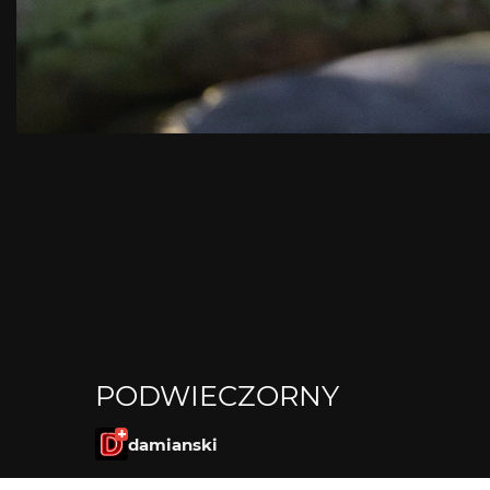
PODWIECZORNY
damianski