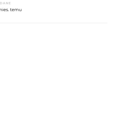
DANE
mies. temu
 OD
DAMIANSKI
:
 AUTORA