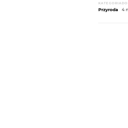
KATEGORIA
DO
Przyroda
4 
WIĘCEJ
WYSYŁAM
PORTFOLIO