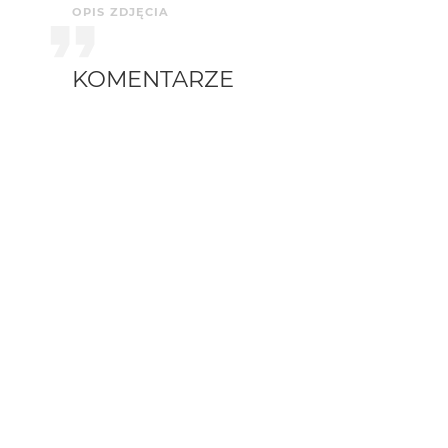
OPIS ZDJĘCIA
KOMENTARZE
dzemski
4 mies. temu
ładnie
damianski
4 mies. temu
Dzięki Kolegom :)
marpie
4 mies. temu
Bardzo...
Piotr-M
4 mies. temu
Bdb +++