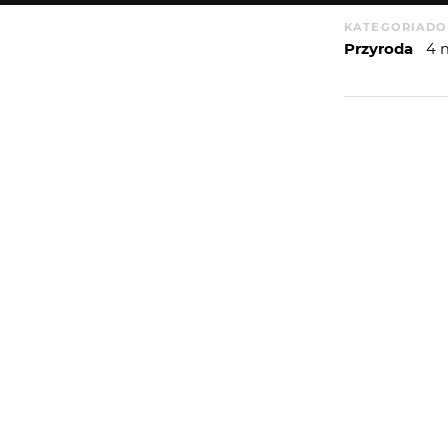
KATEGORIA
DO
Przyroda
4 
WIĘCEJ
WYSYŁAM
PORTFOLIO