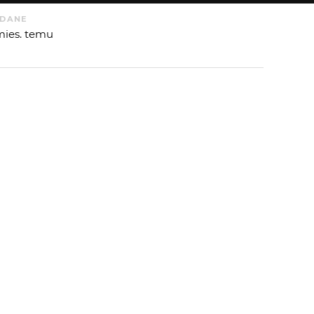
DANE
mies. temu
 OD
DAMIANSKI
:
 AUTORA