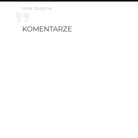
OPIS ZDJĘCIA
KOMENTARZE
Greenhorn
4 mies. temu
+++!
Blueman
4 mies. temu
+++++
damianski
4 mies. temu
@jasmin @aston - dzięki!
aston martin
4 mies. temu