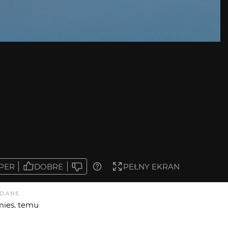
PER
DOBRE
PEŁNY EKRAN
DANE
mies. temu