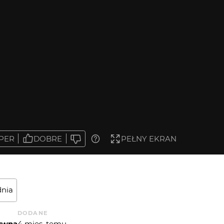
PER
DOBRE
PEŁNY EKRAN
dnia
DODANE
tywna
4 mies. temu