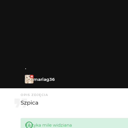
.
mariag36
OPIS ZDJĘCIA
Szpica
Krytyka mile widziana