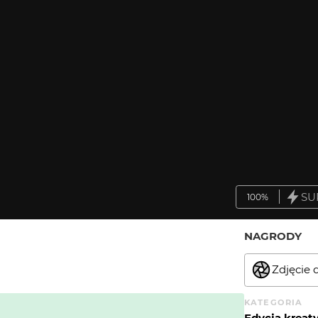
SU
100%
NAGRODY
Zdjęcie 
KATEGORIA
Edycja krea