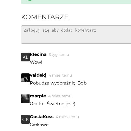
KOMENTARZE
klecina
3 tyg. temu
KL
Wow!
valdekj
4 mies. temu
Pobudza wyobraźnię. Bdb
marpie
4 mies. temu
Gratki... Świetne jest:)
GosiaKoss
4 mies. temu
GK
Ciekawe