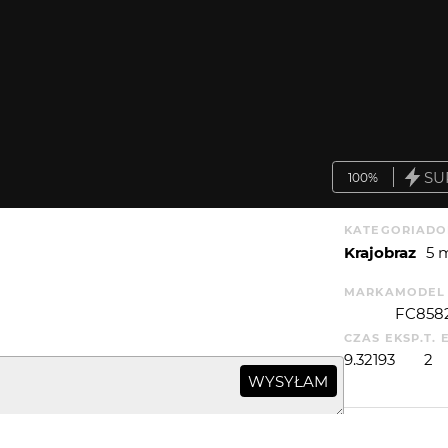
SU
100%
KATEGORIA
DO
Krajobraz
5 
MARKA
MODEL
FC858
CZAS EKSP.
T. 
9.32193
2
WYSYŁAM