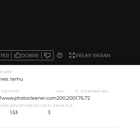
PER
DOBRE
PEŁNY EKRAN
DANE
mies. temu
EDYTOR
ISO
F
OGNISKOWA
2
www.photocleaner.com
200,200
1.7
6.72
EKSP.
APERTUREVALUE
P. ŚWIATŁA
1.53
3