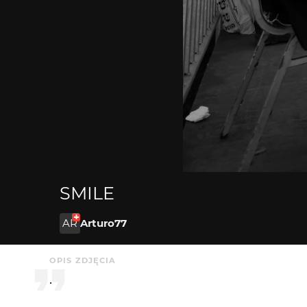
SMILE
AR
Arturo77
OPIS ZDJĘCIA
.