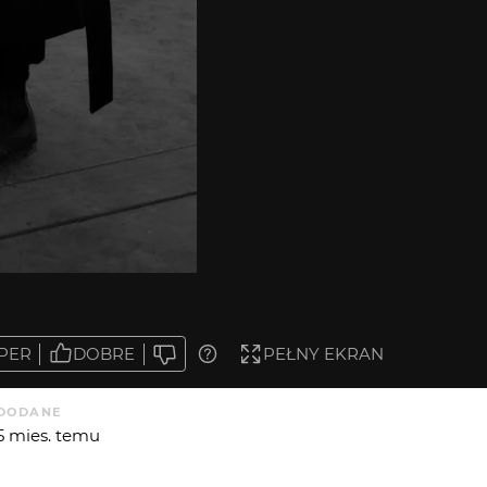
PER
DOBRE
PEŁNY EKRAN
DODANE
5 mies. temu