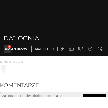
DAJ OGNIA
AR
Arturo77
MAŁO OCEN
OPIS ZDJĘCIA
.
KOMENTARZE
WYSYŁAM