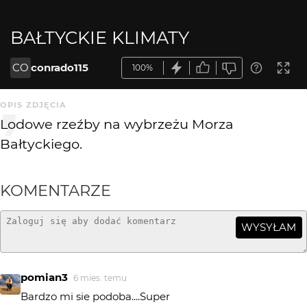
BAŁTYCKIE KLIMATY
CO
conrado115
100%
OPIS ZDJĘCIA
Lodowe rzeźby na wybrzeżu Morza
Bałtyckiego.
KOMENTARZE
WYSYŁAM
pomian3
6 mies. temu
Bardzo mi sie podoba....Super