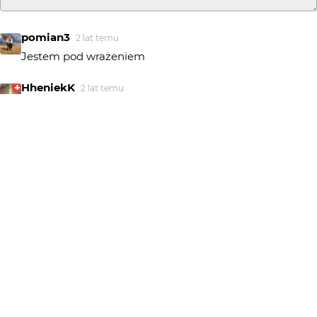
pomian3
2 lat temu
Jestem pod wrażeniem
HheniekK
2 lat temu
Ładny kadr
blurred_and_white
2 lat temu
fajne
Greenhorn
2 lat temu
bdb
marpie
2 lat temu
Podoba się bardzo :)
Big Don Ovich
2 lat temu
Dobre.