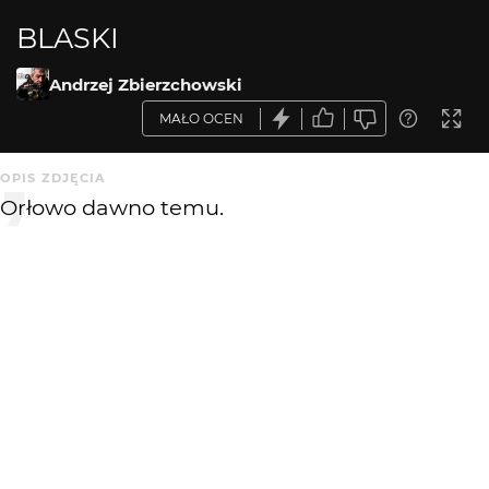
BLASKI
Andrzej Zbierzchowski
MAŁO OCEN
OPIS ZDJĘCIA
Orłowo dawno temu.
KOMENTARZE
WYSYŁAM
KATEGORIA
DODANE
Architektura
2 lat temu