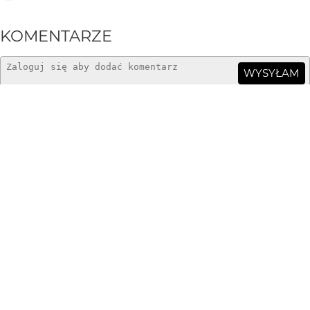
KOMENTARZE
WYSYŁAM
ajvaar
21 lat temu
AJ
naprawde niedocenione masz tu prace. Wiekszosc folio
sie podoba.
Artur Bułatowicz
23 lat temu
AB
Tak, chyba faktycznie, już wcześniej ktoś mówił mi to
samo, dzięki!:)
Tytus Grodzicki
23 lat temu
TG
Chyba bez ptaków byłoby lepsze, serdecznie
pozdrawiam.