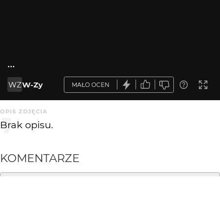
...
WZ
W-Zy
MAŁO OCEN
OPIS ZDJĘCIA
Brak opisu.
KOMENTARZE
WYSYŁAM