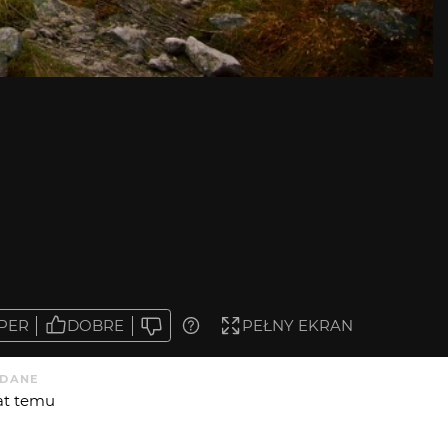
PER
DOBRE
PEŁNY EKRAN
DANE
lat temu