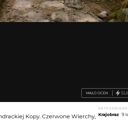
SU
MAŁO OCEN
KATEGORIA
DO
Krajobraz
9 
ndrackiej Kopy. Czerwone Wierchy,