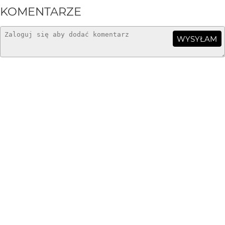
KOMENTARZE
WYSYŁAM
poganka
12 lat temu
:-)))... *... słodycz! Kot w Za Dużych Butach...
halcia007
12 lat temu
cudny...
Górkówna
15 lat temu
odkrywanie świata kocie =^..^=
JuanitaCh
15 lat temu
psotnica :)
Barbara Radziszewska
15 lat temu