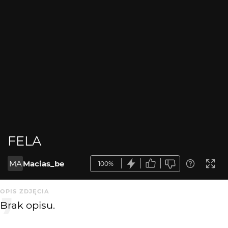
FELA
MA
Macias_be
100%
OPIS ZDJĘCIA
Brak opisu.