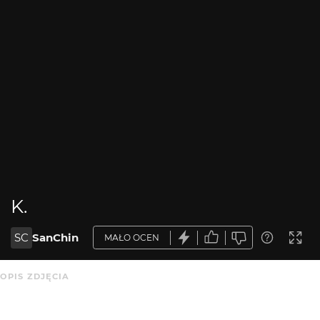
K.
SC
SanChin
MAŁO OCEN
OPIS ZDJĘCIA
Brak opisu.