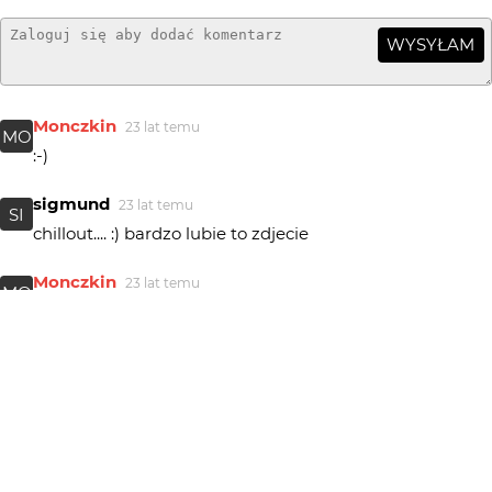
WYSYŁAM
Monczkin
23 lat temu
MO
:-)
sigmund
23 lat temu
SI
chillout.... :) bardzo lubie to zdjecie
Monczkin
23 lat temu
MO
Masz racje alterego13, jest to bardzo miła pamiątka z
praktyk. Rozumiem, że co do pozostałych rzeczy nie
masz zastrzeżeń? Pozdrawiam
katula
23 lat temu
mnie ten odpoczynek sie podoba, pzdr.
Zenit
23 lat temu