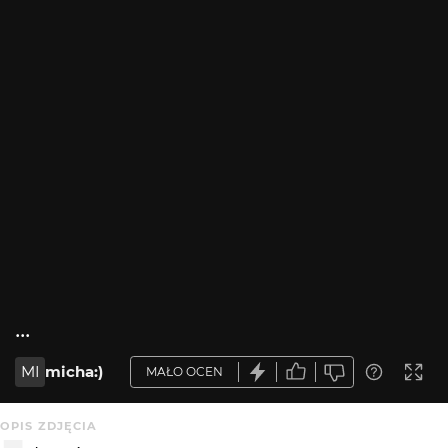
...
MI
micha:)
MAŁO OCEN
OPIS ZDJĘCIA