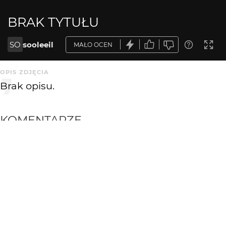
BRAK TYTUŁU
SO
sooleeil
MAŁO OCEN
OPIS ZDJĘCIA
Brak opisu.
KOMENTARZE
WYSYŁAM
Wiesiek68
18 lat temu
dobre
pryc
18 lat temu