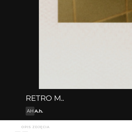
RETRO M..
AH
A.h.
OPIS ZDJĘCIA