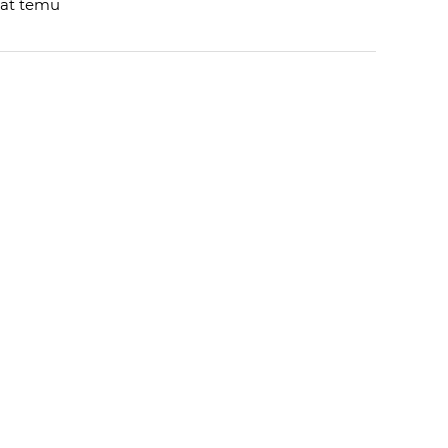
 lat temu
 OD
A.H.
:
 AUTORA