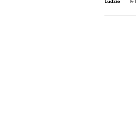
Ludzie
19
WIĘCEJ
WYSYŁAM
PORTFOLIO