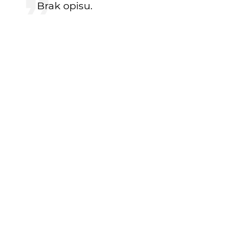
Brak opisu.
KOMENTARZE
Czarna Chmura
19 lat temu
supa
Skylines
19 lat temu
dobre
eizu
19 lat temu
EI
ach...
Joafa
19 lat temu
JO
Ta koszulka :D