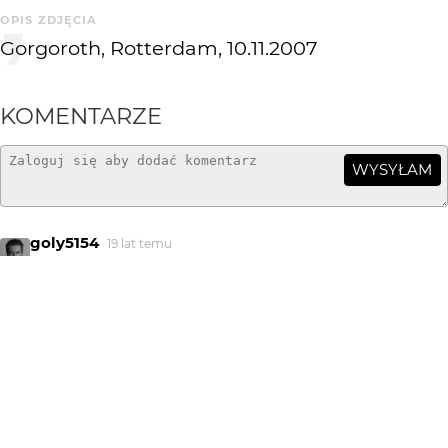
OPIS ZDJĘCIA
Gorgoroth, Rotterdam, 10.11.2007
KOMENTARZE
WYSYŁAM
goly5154
19 lat temu
http://www.youtube.com/watch?v=eIpysEyLfrk takie cuś
w klimacie... ;-)
zwoltysh
19 lat temu
Paul_Phoenix to byl koncert w Krakowie, a dowodu na
istnienia szatana nikt nie potrzebuje... rewelacyjna fota
!!! true norwegian black metal !!!