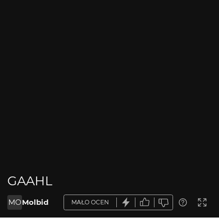
GAAHL
MO
Molbid
MAŁO OCEN