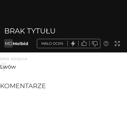
BRAK TYTUŁU
MO
Molbid
MAŁO OCEN
OPIS ZDJĘCIA
Lwów
KOMENTARZE
WYSYŁAM
Bzik80
19 lat temu