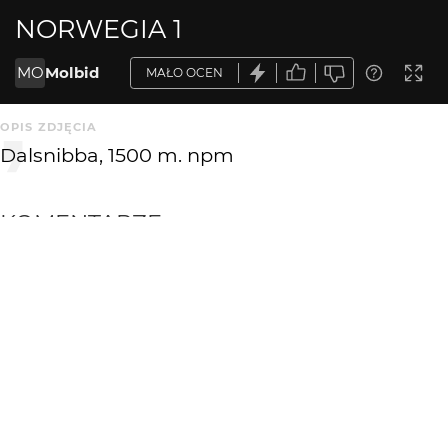
NORWEGIA 1
MO
Molbid
MAŁO OCEN
OPIS ZDJĘCIA
Dalsnibba, 1500 m. npm
KOMENTARZE
WYSYŁAM
Andrzej Śliwiński
19 lat temu
fajna "kołderka" :)
novak3
19 lat temu
NO