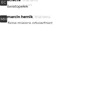
19 lat temu
EC
światopełek``
marcin hernik
19 lat temu
MH
.fajne miejsca odwiedzasz..
__3nasty___
19 lat temu
świetne foto !
szmaragdowe_usta
19 lat temu
o łał:) fajne zdjęcie..no i gitarzysta też:P!
michasiek
20 lat temu
MI
całe szczęście lepszy z Ciebie fotograf niż z pana na
zdjęciu gitarzysta :]
about Alice
20 lat temu
AA
.........nono.............dobre foto................ :P pozdr. z Krainy
Czarów !!!